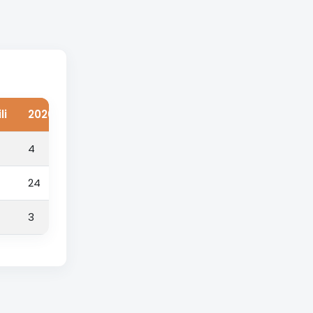
li
2026 YKS Kontenjanı
2025 YKS En Küçük Başarı P
4
341,35847
24
204,42812
3
230,98912