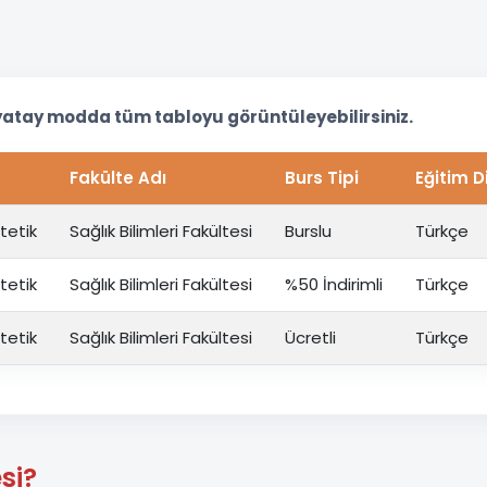
yatay modda tüm tabloyu görüntüleyebilirsiniz.
Fakülte Adı
Burs Tipi
Eğitim Di
tetik
Sağlık Bilimleri Fakültesi
Burslu
Türkçe
tetik
Sağlık Bilimleri Fakültesi
%50 İndirimli
Türkçe
tetik
Sağlık Bilimleri Fakültesi
Ücretli
Türkçe
si?