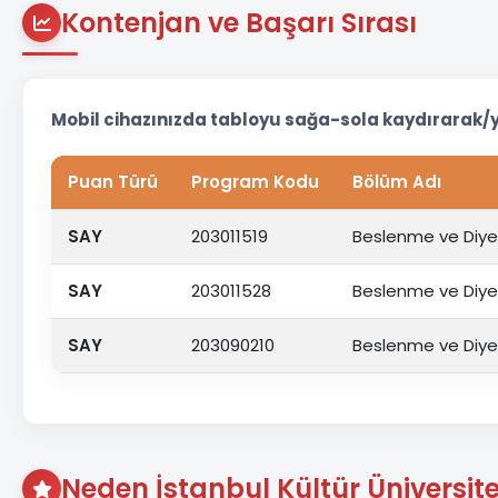
Kontenjan ve Başarı Sırası
Mobil cihazınızda tabloyu sağa-sola kaydırarak/
Puan Türü
Program Kodu
Bölüm Adı
SAY
203011519
Beslenme ve Diye
SAY
203011528
Beslenme ve Diye
SAY
203090210
Beslenme ve Diye
Neden İstanbul Kültür Üniversite