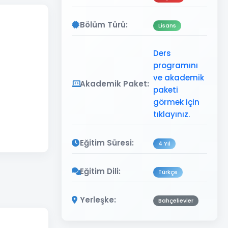
Bölüm Türü:
Lisans
Ders
programını
ve akademik
Akademik Paket:
paketi
görmek için
tıklayınız.
Eğitim Süresi:
4 Yıl
Eğitim Dili:
Türkçe
Yerleşke:
Bahçelievler