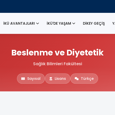
İKÜ AVANTAJLARI
İKÜ'DE YAŞAM
DİKEY GEÇİŞ
Y
Beslenme ve Diyetetik
Sağlık Bilimleri Fakültesi
Sayısal
Lisans
Türkçe