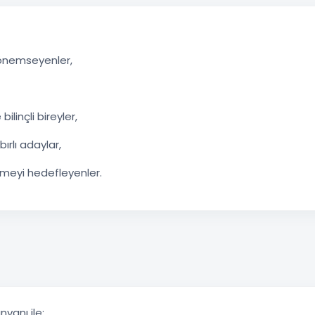
 önemseyenler,
linçli bireyler,
bırlı adaylar,
rmeyi hedefleyenler.
nvanı ile;