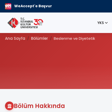
WeAccept'e Başvur
YKS
Ana Sayfa
Bölümler
Beslenme ve Diyetetik
Bölüm Hakkında