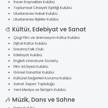
İnsan Kaynakları Kul
übü
Toplumsal Cinsiyet E
şitliği Kul
übü
Uluslararas
ı Hukuk Kul
übü
Uluslararas
ı İlişkiler Kul
übü
🎨
Kültür, Edebiyat ve Sanat
Çizgi Film ve Animasyon Kültür Kulübü
Dijital Kültür Kulübü
DreamsTalk Club
Edebiyat Kulübü
English Literature Society
Film Atölyesi Kulübü
Görsel Sanatlar Kulübü
Kültürel De
ğerleri Koruma Kul
übü
Sanat Sepet Toplulu
ğu
Yeni Medya ve
İletişim Kul
übü
🎶
Müzik, Dans ve Sahne
Dans Kulübü