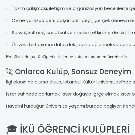
Takım çalışması, iletişim ve organizasyon becerilerini geliş
·
CV’ne yalnızca ders başarılarını değil, gerçek deneyimler
·
Sosyal, kültürel, sanatsal ve mesleki etkinliklerde aktif rol 
·
Üniversite hayatını daha dolu, daha eğlenceli ve daha u
·
En güzeli de şu: Kulüp etkinliklerine katılım tamamen ücretsizdir
🚀
Onlarca Kulüp, Sonsuz Deneyim
İlgi alanın ne olursa olsun, İstanbul Kültür Üniversitesi’nde 
İster sahnede parlamak, ister doğayla iç içe olmak, ister t
Hayalini kurduğun üniversite yaşamı burada başlıyor: Kendini
🎓
İK
Ü Ö
ĞRENCİ KUL
ÜPLER
İ