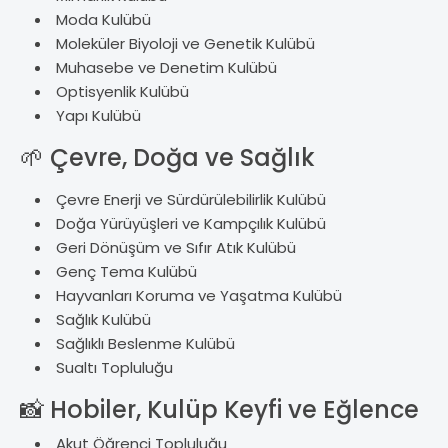
Moda Kulübü
Moleküler Biyoloji ve Genetik Kulübü
Muhasebe ve Denetim Kulübü
Optisyenlik Kulübü
Yap
ı Kul
übü
🌱
Çevre, Do
ğa ve Sağlık
Çevre Enerji ve Sürdürülebilirlik Kulübü
Do
ğa Y
ürüyü
şleri ve Kamp
ç
ılık Kul
übü
Geri Dönü
ş
üm ve S
ıfır Atık Kul
übü
Genç Tema Kulübü
Hayvanlar
ı Koruma ve Yaşatma Kul
übü
Sa
ğlık Kul
übü
Sa
ğlıklı Beslenme Kul
übü
Sualt
ı Topluluğu
📸
Hobiler, Kulüp Keyfi ve E
ğlence
Akut Ö
ğrenci Topluluğu