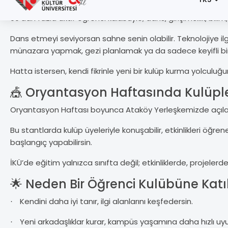
90’dan fazla aktif öğrenci kulübüyle; dans, girişimcilik, bil
Dans etmeyi seviyorsan sahne senin olabilir. Teknolojiye il
münazara yapmak, gezi planlamak ya da sadece keyifli bir 
Hatta istersen, kendi fikrinle yeni bir kulüp kurma yolculuğu
🎪
Oryantasyon Haftasında Kulüple
Oryantasyon Haftası boyunca Ataköy Yerleşkemizde açılan k
Bu stantlarda kulüp üyeleriyle konuşabilir, etkinlikleri öğ
başlangıç yapabilirsin.
İKÜ’de eğitim yalnızca sınıfta değil; etkinliklerde, proje
🌟
Neden Bir Öğrenci Kulübüne Katı
Kendini daha iyi tanır, ilgi alanlarını keşfedersin.
·
Yeni arkadaşlıklar kurar, kampüs yaşamına daha hızlı uy
·