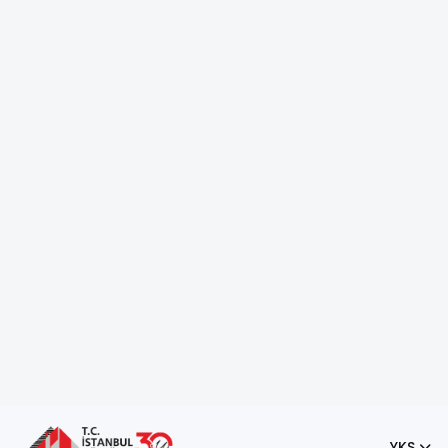
WeAccept'e Başvur
YKS
🎉
Kampüste Sadece Bilgi De
ğil, Ke
İstanbul Kültür Üniversitesi’nde üniversite hayatı yalnızca d
ve kampüs yaşamına gerçek anlamda dahil olabileceğin canl