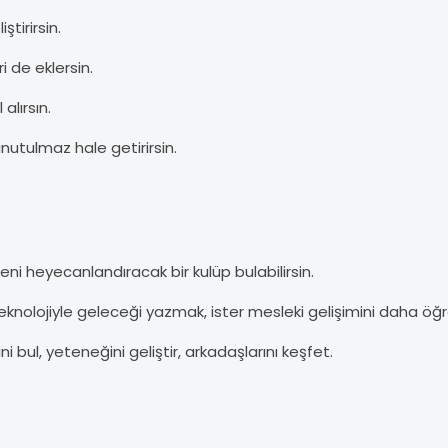
tirirsin.
i de eklersin.
alırsın.
nutulmaz hale getirirsin.
seni heyecanlandıracak bir kulüp bulabilirsin.
eknolojiyle geleceği yazmak, ister mesleki gelişimini daha öğr
 bul, yeteneğini geliştir, arkadaşlarını keşfet.