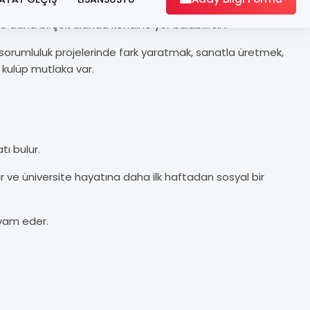
 ve daha birçok alanda kendine yer bulabilirsin.
al sorumluluk projelerinde fark yaratmak, sanatla üretmek,
 kulüp mutlaka var.
ı bulur.
ir ve üniversite hayatına daha ilk haftadan sosyal bir
evam eder.