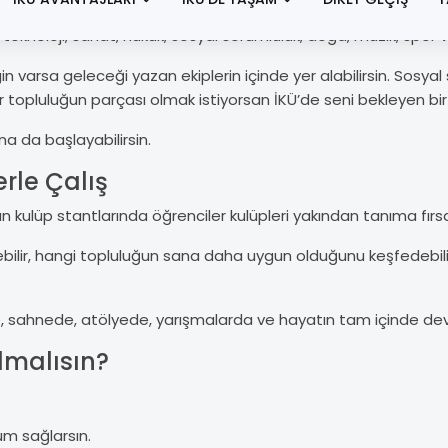
im, teknoloji, sanat, hukuk, sosyal sorumluluk, doğa, müzik, spor
gin varsa geleceği yazan ekiplerin içinde yer alabilirsin. Sosy
topluluğun parçası olmak istiyorsan İKÜ’de seni bekleyen bir
na da başlayabilirsin.
rle Çalış
ulüp stantlarında öğrenciler kulüpleri yakından tanıma fırsat
renebilir, hangi topluluğun sana daha uygun olduğunu keşfedebil
lerde, sahnede, atölyede, yarışmalarda ve hayatın tam içinde d
lmalısın?
um sağlarsın.