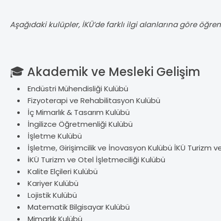
Aşağıdaki kulüpler, İKÜ’de farklı ilgi alanlarına göre öğren
🎓
Akademik ve Mesleki Geli
şim
Endüstri Mühendisli
ği Kul
übü
Fizyoterapi ve Rehabilitasyon Kulübü
İ
ç Mimarl
ık & Tasarım Kul
übü
İngilizce
Ö
ğretmenliği Kul
übü
İşletme Kul
übü
İşletme, Girişimcilik ve İnovasyon Kul
übü
İK
Ü Turizm v
İKÜ Turizm ve Otel İşletmeciliği Kulübü
Kalite Elçileri Kulübü
Kariyer Kulübü
Lojistik Kulübü
Matematik Bilgisayar Kulübü
Mimarl
ık Kul
übü