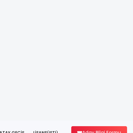
Aday Bilgi Formu
ATAY GEÇİŞ
LİSANSÜSTÜ
lanlarını geliştirebileceğin, yeni arkadaşlıklar kurabileceğin