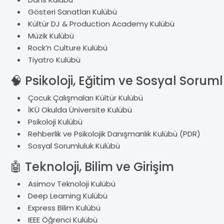
Gösteri Sanatlar
ı Kul
übü
Kültür DJ & Production Academy Kulübü
Müzik Kulübü
Rock’n Culture Kulübü
Tiyatro Kulübü
🧠
Psikoloji, E
ğitim ve Sosyal Sorum
Çocuk Çal
ışmaları K
ültür Kulübü
İK
Ü Okulda Üniversite Kulübü
Psikoloji Kulübü
Rehberlik ve Psikolojik Dan
ışmanlık Kul
übü (PDR)
Sosyal Sorumluluk Kulübü
🤖
Teknoloji, Bilim ve Giri
şim
Asimov Teknoloji Kulübü
Deep Learning Kulübü
Express Bilim Kulübü
IEEE Ö
ğrenci Kul
übü