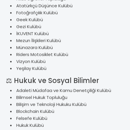
Atatürkçü Dü
ş
ünce Kulübü
Foto
ğraf
ç
ılık Kul
übü
Geek Kulübü
Gezi Kulübü
İKUVENT Kul
übü
Mezun
İlişkileri Kul
übü
Münazara Kulübü
Riders Motosiklet Kulübü
Vizyon Kulübü
Ye
şilay Kul
übü
⚖️
Hukuk ve Sosyal Bilimler
Adaleti Müdafaa ve Kamu Denetçili
ği Kul
übü
Bilimsel Hukuk Toplulu
ğu
Bili
şim ve Teknoloji Hukuku Kul
übü
Blockchain Kulübü
Felsefe Kulübü
Hukuk Kulübü