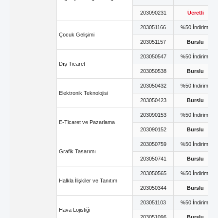
203090231
Ücretli
203051166
%50 İndirimli
Çocuk Gelişimi
203051157
Burslu
203050547
%50 İndirimli
Dış Ticaret
203050538
Burslu
203050432
%50 İndirimli
Elektronik Teknolojisi
203050423
Burslu
203090153
%50 İndirimli
E-Ticaret ve Pazarlama
203090152
Burslu
203050759
%50 İndirimli
Grafik Tasarımı
203050741
Burslu
203050565
%50 İndirimli
Halkla İlişkiler ve Tanıtım
203050344
Burslu
203051103
%50 İndirimli
Hava Lojistiği
203051096
Burslu