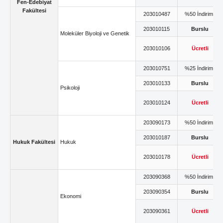
Fen-Edebiyat
Fakültesi
203010487
%50 İndirimli
203010115
Burslu
Moleküler Biyoloji ve Genetik
203010106
Ücretli
203010751
%25 İndirimli
203010133
Burslu
Psikoloji
203010124
Ücretli
203090173
%50 İndirimli
203010187
Burslu
Hukuk Fakültesi
Hukuk
203010178
Ücretli
203090368
%50 İndirimli
203090354
Burslu
Ekonomi
203090361
Ücretli