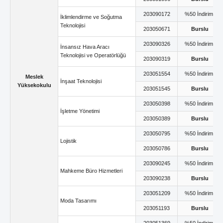
203090172
%50 İndirimli
İklimlendirme ve Soğutma
Teknolojisi
203050671
Burslu
203090326
%50 İndirimli
İnsansız Hava Aracı
Teknolojisi ve Operatörlüğü
203090319
Burslu
203051554
%50 İndirimli
Meslek
İnşaat Teknolojisi
Yüksekokulu
203051545
Burslu
203050398
%50 İndirimli
İşletme Yönetimi
203050389
Burslu
203050795
%50 İndirimli
Lojistik
203050786
Burslu
203090245
%50 İndirimli
Mahkeme Büro Hizmetleri
203090238
Burslu
203051209
%50 İndirimli
Moda Tasarımı
203051193
Burslu