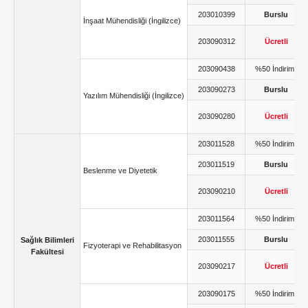
203010399
Burslu
İnşaat Mühendisliği (İngilizce)
203090312
Ücretli
203090438
%50 İndirimli
203090273
Burslu
Yazılım Mühendisliği (İngilizce)
203090280
Ücretli
203011528
%50 İndirimli
203011519
Burslu
Beslenme ve Diyetetik
203090210
Ücretli
203011564
%50 İndirimli
203011555
Burslu
Sağlık Bilimleri
Fizyoterapi ve Rehabilitasyon
Fakültesi
203090217
Ücretli
203090175
%50 İndirimli