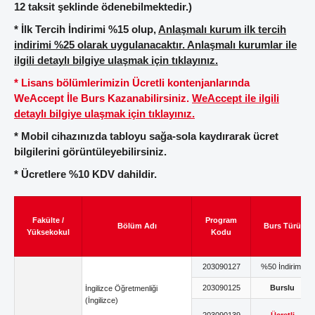
12 taksit şeklinde ödenebilmektedir.)
* İlk Tercih İndirimi %15 olup,
Anlaşmalı kurum ilk tercih
indirimi %25 olarak uygulanacaktır. Anlaşmalı kurumlar ile
ilgili detaylı bilgiye ulaşmak için tıklayınız.
* Lisans bölümlerimizin Ücretli kontenjanlarında
WeAccept İle Burs Kazanabilirsiniz.
WeAccept ile ilgili
detaylı bilgiye ulaşmak için tıklayınız.
* Mobil cihazınızda tabloyu sağa-sola kaydırarak ücret
bilgilerini görüntüleyebilirsiniz.
* ⁠Ücretlere %10 KDV dahildir.
Fakülte /
Program
Bölüm Adı
Burs Türü
Yüksekokul
Kodu
203090127
%50 İndirimli
203090125
Burslu
İngilizce Öğretmenliği
(İngilizce)