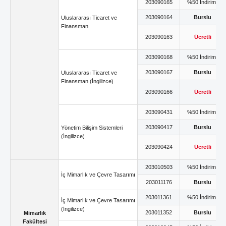
203090165
%50 İndirimli
203090164
Burslu
Uluslararası Ticaret ve
Finansman
203090163
Ücretli
203090168
%50 İndirimli
203090167
Burslu
Uluslararası Ticaret ve
Finansman (İngilizce)
203090166
Ücretli
203090431
%50 İndirimli
203090417
Burslu
Yönetim Bilişim Sistemleri
(İngilizce)
203090424
Ücretli
203010503
%50 İndirimli
İç Mimarlık ve Çevre Tasarımı
203011176
Burslu
203011361
%50 İndirimli
İç Mimarlık ve Çevre Tasarımı
(İngilizce)
203011352
Burslu
Mimarlık
Fakültesi