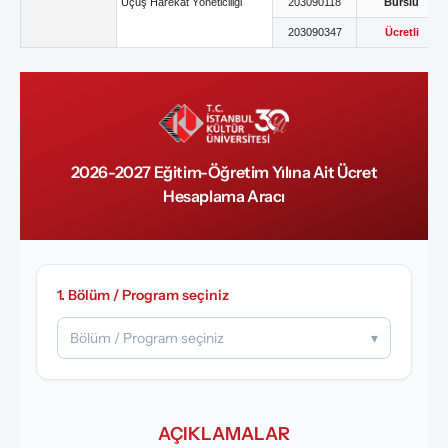
Uçuş Harekat Yöneticiliği
203090118
Burslu
203090347
Ücretli