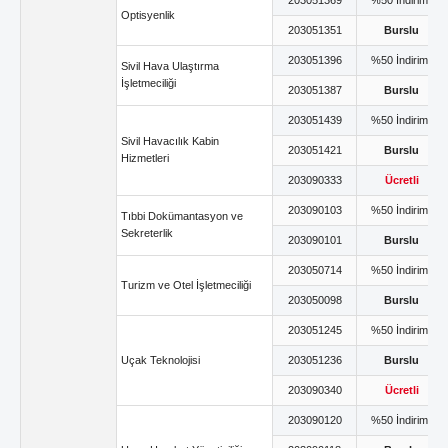
203051369
%50 İndirimli
Optisyenlik
203051351
Burslu
203051396
%50 İndirimli
Sivil Hava Ulaştırma
İşletmeciliği
203051387
Burslu
203051439
%50 İndirimli
Sivil Havacılık Kabin
203051421
Burslu
Hizmetleri
203090333
Ücretli
203090103
%50 İndirimli
Tıbbi Dokümantasyon ve
Sekreterlik
203090101
Burslu
203050714
%50 İndirimli
Turizm ve Otel İşletmeciliği
203050098
Burslu
203051245
%50 İndirimli
Uçak Teknolojisi
203051236
Burslu
203090340
Ücretli
203090120
%50 İndirimli