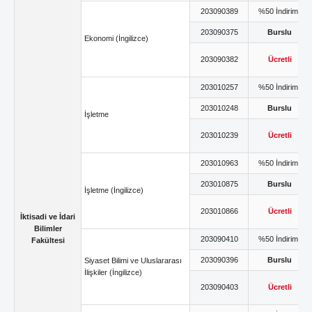
203090389
%50 İndirimli
203090375
Burslu
Ekonomi (İngilizce)
203090382
Ücretli
203010257
%50 İndirimli
203010248
Burslu
İşletme
203010239
Ücretli
203010963
%50 İndirimli
203010875
Burslu
İşletme (İngilizce)
203010866
Ücretli
İktisadi ve İdari
Bilimler
203090410
%50 İndirimli
Fakültesi
203090396
Burslu
Siyaset Bilimi ve Uluslararası
İlişkiler (İngilizce)
203090403
Ücretli