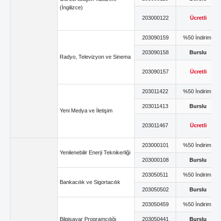
(İngilizce)
203000122
Ücretli
203090159
%50 İndirimli
203090158
Burslu
Radyo, Televizyon ve Sinema
203090157
Ücretli
203011422
%50 İndirimli
203011413
Burslu
Yeni Medya ve İletişim
203011467
Ücretli
203000101
%50 İndirimli
Yenilenebilir Enerji Teknikerliği
203000108
Burslu
203050511
%50 İndirimli
Bankacılık ve Sigortacılık
203050502
Burslu
203050459
%50 İndirimli
Bilgisayar Programcılığı
203050441
Burslu