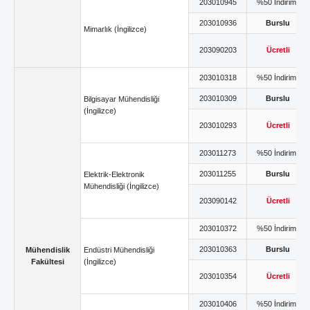
203010945
%50 İndirimli
203010936
Burslu
Mimarlık (İngilizce)
203090203
Ücretli
203010318
%50 İndirimli
203010309
Burslu
Bilgisayar Mühendisliği
(İngilizce)
203010293
Ücretli
203011273
%50 İndirimli
203011255
Burslu
Elektrik-Elektronik
Mühendisliği (İngilizce)
203090142
Ücretli
203010372
%50 İndirimli
203010363
Burslu
Mühendislik
Endüstri Mühendisliği
Fakültesi
(İngilizce)
203010354
Ücretli
203010406
%50 İndirimli