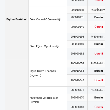
203090139
Ücretli
203011088
%50 İndirimli
203011061
Burslu
Eğitim Fakültesi
Okul Öncesi Öğretmenliği
203090140
Ücretli
203090196
%50 İndirimli
203090189
Burslu
Özel Eğitim Öğretmenliği
203090182
Ücretli
203010054
%50 İndirimli
203010063
Burslu
İngiliz Dili ve Edebiyatı
(İngilizce)
203010045
Ücretli
203090171
%50 İndirimli
203090170
Burslu
Matematik ve Bilgisayar
Bilimleri
203090169
Ücretli