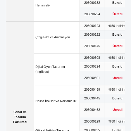
203090132
Burslu
Hemşirelik
203090224
Ücretli
203090123
%50 İndirimli
203090122
Burslu
Çizgi Film ve Animasyon
203090145
Ücretli
203090308
%50 İndirimli
203090294
Burslu
Dijital Oyun Tasarımı
(İngilizce)
203090301
Ücretli
203090459
%50 İndirimli
203090445
Burslu
Halkla İlişkiler ve Reklamcılık
203090452
Ücretli
Sanat ve
Tasarım
203000129
%50 İndirimli
Fakültesi
203000115
Burslu
Görsel İletişim Tasarımı