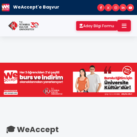
WeAccept'e Başvur
Aday Bilgi Formu
🎓 WeAccept