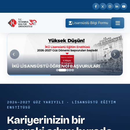
Lisansüstü Bilgi Formu
G
İKÜ LİSANSÜSTÜ ÖĞRENCİ BAŞVURULARI
P
2026–2027 GÜZ YARIYILI · LISANSÜSTÜ EĞITIM
ENSTITÜSÜ
Kariyerinizin bir