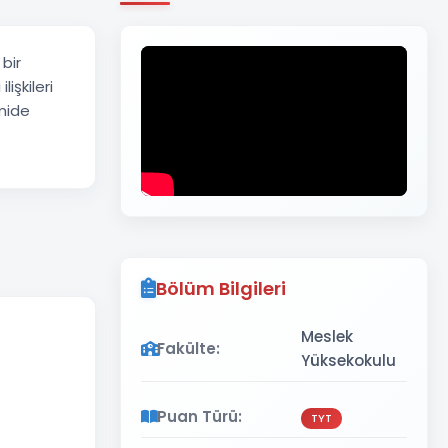
bir
işkileri
omide
Bölüm Bilgileri
Meslek
Fakülte:
Yüksekokulu
Puan Türü:
TYT