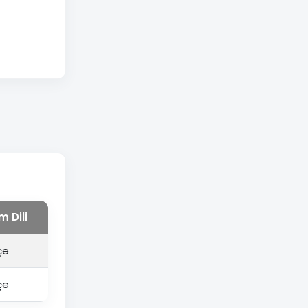
m Dili
2026 YKS Kontenjanı
2025 YKS En Küçük Başa
çe
6
329,41900
çe
38
---