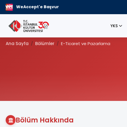
WeAccept'e Başvur
YKS
Ana Sayfa
Bölümler
E-Ticaret ve Pazarlama
Bölüm Hakkında