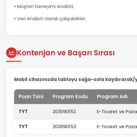
• Müşteri Deneyimi Analisti,
• Veri Analisti olarak çalışabilirler.
Kontenjan ve Başarı Sırası
Mobil cihazınızda tabloyu sağa-sola kaydırarak/
Puan Türü
Program Kodu
Program Adı
TYT
203090152
E-Ticaret ve Paz
TYT
203090153
E-Ticaret ve Paz