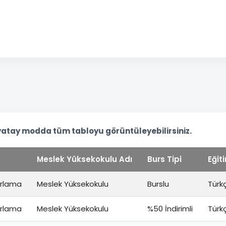
yatay modda tüm tabloyu görüntüleyebilirsiniz.
Meslek Yüksekokulu Adı
Burs Tipi
Eğiti
arlama
Meslek Yüksekokulu
Burslu
Türk
arlama
Meslek Yüksekokulu
%50 İndirimli
Türk