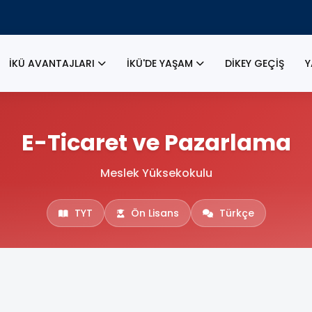
İKÜ AVANTAJLARI
İKÜ'DE YAŞAM
DİKEY GEÇİŞ
Y
E-Ticaret ve Pazarlama
Meslek Yüksekokulu
TYT
Ön Lisans
Türkçe