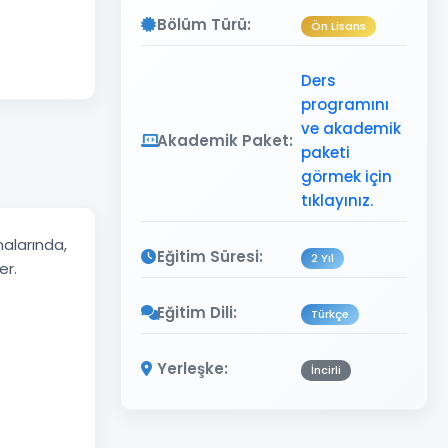
Bölüm Türü:
Ön Lisans
Ders
programını
ve akademik
Akademik Paket:
paketi
görmek için
tıklayınız.
malarında,
Eğitim Süresi:
2 Yıl
er.
Eğitim Dili:
Türkçe
Yerleşke:
İncirli