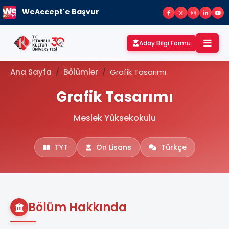
WeAccept'e Başvur
Aday Bilgi Formu
Ana Sayfa
Bölümler
Grafik Tasarımı
Grafik Tasarımı
Meslek Yüksekokulu
TYT
Ön Lisans
Türkçe
Bölüm Hakkında