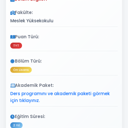
Fakülte:
Meslek Yüksekokulu
Puan Türü:
TYT
Bölüm Türü:
Ön Lisans
Akademik Paket:
Ders programını ve akademik paketi görmek
için tıklayınız.
Eğitim Süresi:
2 Yıl