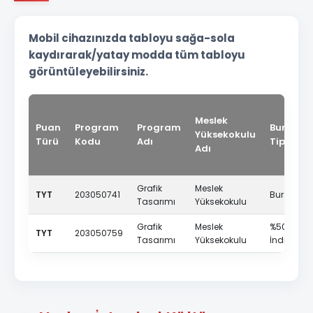
Mobil cihazınızda tabloyu sağa-sola
kaydırarak/yatay modda tüm tabloyu
görüntüleyebilirsiniz.
Meslek
Puan
Program
Program
Burs
Yüksekokulu
Türü
Kodu
Adı
Tipi
Adı
Grafik
Meslek
TYT
203050741
Burslu
Tasarımı
Yüksekokulu
Grafik
Meslek
%50
TYT
203050759
Tasarımı
Yüksekokulu
İndirimli