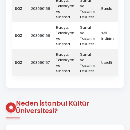
Radyo,
Sanat
Televizyon
ve
SÖZ
203090158
Burslu
Türk
ve
Tasarım
Sinema
Fakültesi
Radyo,
Sanat
Televizyon
ve
%50
SÖZ
203090159
Türk
ve
Tasarım
İndirimli
Sinema
Fakültesi
Radyo,
Sanat
Televizyon
ve
SÖZ
203090157
Ücretli
Türk
ve
Tasarım
Sinema
Fakültesi
Neden İstanbul Kültür
Üniversitesi?