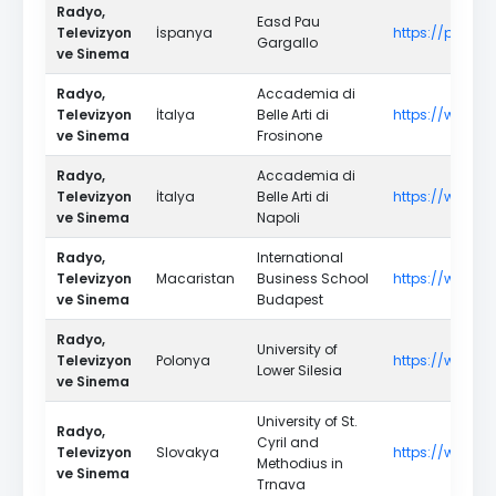
Radyo,
Easd Pau
Televizyon
İspanya
https://paugar
Gargallo
ve Sinema
Radyo,
Accademia di
Televizyon
İtalya
Belle Arti di
https://www.acc
ve Sinema
Frosinone
Radyo,
Accademia di
Televizyon
İtalya
Belle Arti di
https://www.ab
ve Sinema
Napoli
Radyo,
International
Televizyon
Macaristan
Business School
https://www.ib
ve Sinema
Budapest
Radyo,
University of
Televizyon
Polonya
https://www.ds
Lower Silesia
ve Sinema
University of St.
Radyo,
Cyril and
Televizyon
Slovakya
https://www.u
Methodius in
ve Sinema
Trnava