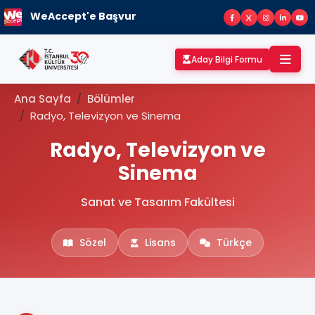
WeAccept'e Başvur
Aday Bilgi Formu
Ana Sayfa
Bölümler
Radyo, Televizyon ve Sinema
Radyo, Televizyon ve
Sinema
Sanat ve Tasarım Fakültesi
Sözel
Lisans
Türkçe