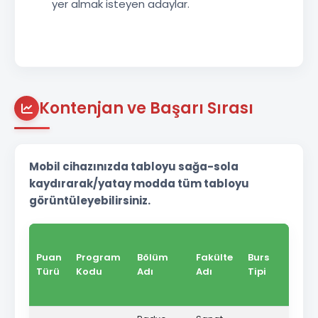
yer almak isteyen adaylar.
Kontenjan ve Başarı Sırası
Mobil cihazınızda tabloyu sağa-sola
kaydırarak/yatay modda tüm tabloyu
görüntüleyebilirsiniz.
Puan
Program
Bölüm
Fakülte
Burs
Eğit
Türü
Kodu
Adı
Adı
Tipi
Dili