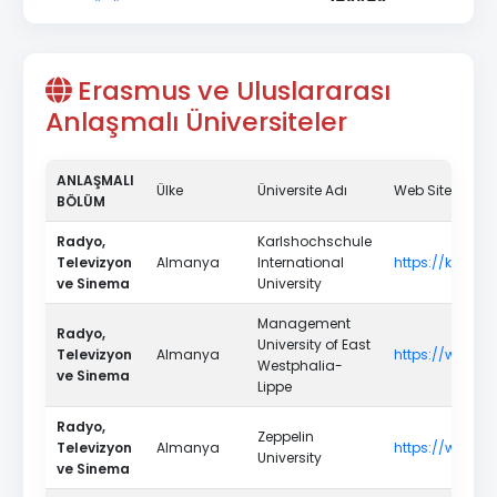
Erasmus ve Uluslararası
Anlaşmalı Üniversiteler
ANLAŞMALI
Ülke
Üniversite Adı
Web Sitesi
BÖLÜM
Radyo,
Karlshochschule
Televizyon
Almanya
International
https://karlsh
ve Sinema
University
Management
Radyo,
University of East
Televizyon
Almanya
https://www.th
Westphalia-
ve Sinema
Lippe
Radyo,
Zeppelin
Televizyon
Almanya
https://www.zu
University
ve Sinema