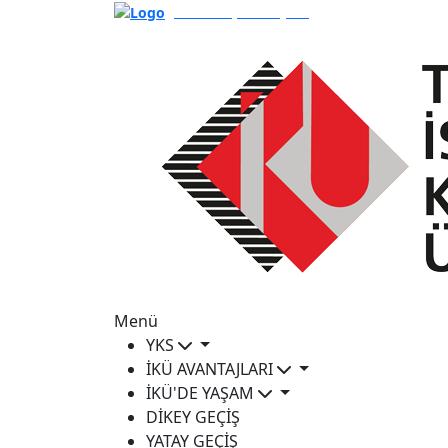
WeAccept'e Başvur
Menü
YKS
İKÜ AVANTAJLARI
İKÜ'DE YAŞAM
DİKEY GEÇİŞ
YATAY GEÇİŞ