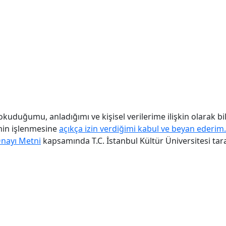
kuduğumu, anladığımı ve kişisel verilerime ilişkin olarak bi
imin işlenmesine
açıkça izin verdiğimi kabul ve beyan ederim.
Onayı Metni
kapsamında T.C. İstanbul Kültür Üniversitesi tar